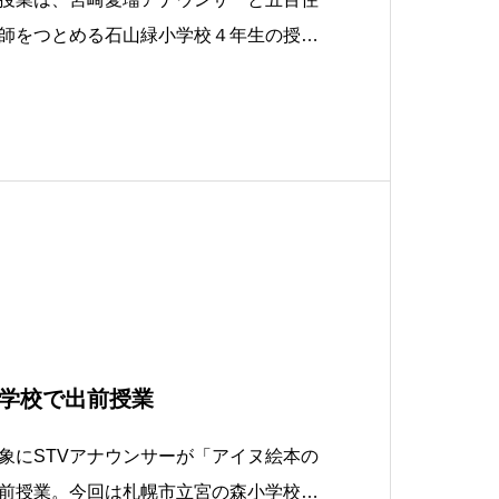
師をつとめる石山緑小学校４年生の授業
こそ 石山緑小学校へ」の看板がありま
アイヌ絵本の読み聞かせから授業は始ま
も登場したアイヌの楽器”ムックリ”につ
学校で出前授業
象にSTVアナウンサーが「アイヌ絵本の
前授業。今回は札幌市立宮の森小学校に