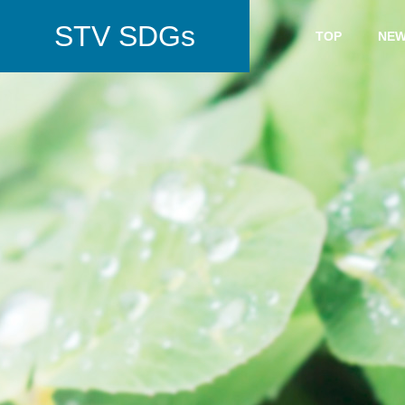
STV SDGs
TOP
NE