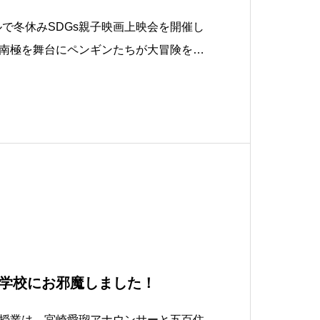
ホールで冬休みSDGs親子映画上映会を開催し
南極を舞台にペンギンたちが大冒険をす
２』。作品にちなんで会場入口でKDDI
展が行われました。KDDIでは毎年社員
の一員として、観測や研究に
学校にお邪魔しました！
授業は、宮崎愛瑠アナウンサーと五百住