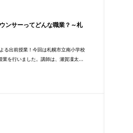
ウンサーってどんな職業？～札
よる出前授業！今回は札幌市立南小学校
に授業を行いました。講師は、瀬賀凜太郎
輝アナウンサー、フレッシュな2人で
ャリア教育」をテーマにアナウンサーと
をしました。オープニングのアイヌ絵本