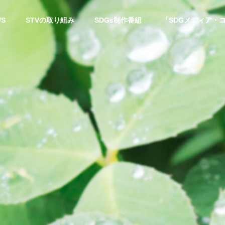
WS
STVの取り組み
SDGs制作番組
「SDGメディア・