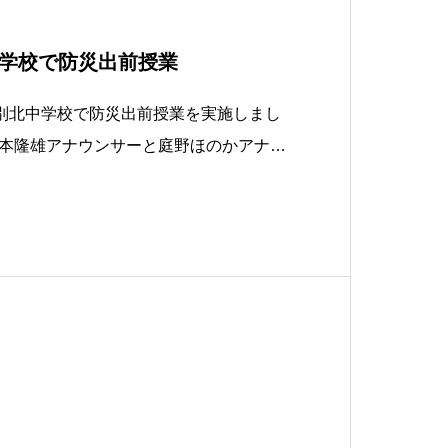
学校で防災出前授業
厚別北中学校で防災出前授業を実施しまし
本隆雄アナウンサーと庭野ほのかアナウ
は、地震、洪水など過去のニュース映像
きたときの行動について生徒の皆さんと
分の命を守るために安全な場所に”逃げ