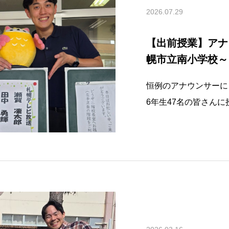
2026.07.29
【出前授業】アナ
幌市立南小学校～
恒例のアナウンサーに
6年生47名の皆さん
アナウンサーと田中勇
す。この授業では「キ
いう職業についてお話
の読