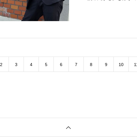
お邪魔しました。参加
師は久保明日香アナウ
業は毎回、担当する二
す。さて、今回はどん
2
3
4
5
6
7
8
9
10
1