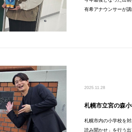
有希アナウンサーが講
です。玄関には「よう
した。嬉しいです！！
ります。今回は絵本に
い
2025.11.28
札幌市立宮の森小
札幌市内の小学校を対
読み聞かせ」を行う出